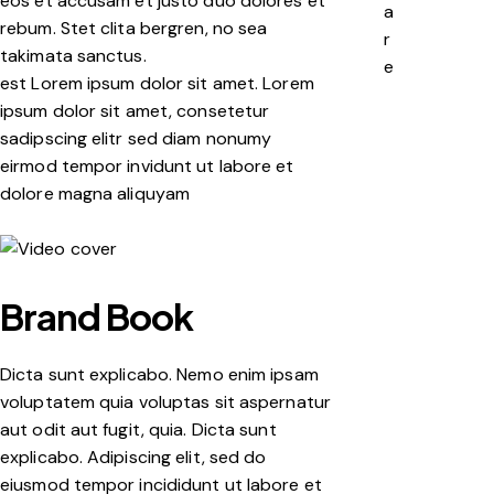
eos et accusam et justo duo dolores et
a
rebum. Stet clita bergren, no sea
r
takimata sanctus.
e
est Lorem ipsum dolor sit amet. Lorem
ipsum dolor sit amet, consetetur
sadipscing elitr sed diam nonumy
eirmod tempor invidunt ut labore et
dolore magna aliquyam
Brand Book
Dicta sunt explicabo. Nemo enim ipsam
voluptatem quia voluptas sit aspernatur
aut odit aut fugit, quia. Dicta sunt
explicabo. Adipiscing elit, sed do
eiusmod tempor incididunt ut labore et