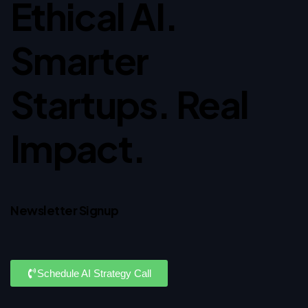
Ethical AI.
Smarter
Startups. Real
Impact.
Newsletter Signup
Schedule AI Strategy Call