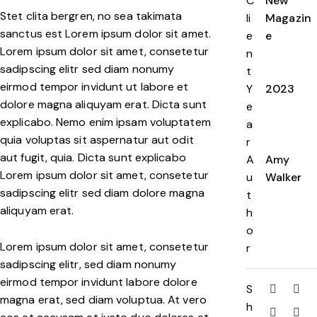
C
New
Stet clita bergren, no sea takimata
li
Magazin
sanctus est Lorem ipsum dolor sit amet.
e
e
Lorem ipsum dolor sit amet, consetetur
n
sadipscing elitr sed diam nonumy
t
eirmod tempor invidunt ut labore et
Y
2023
dolore magna aliquyam erat. Dicta sunt
e
explicabo. Nemo enim ipsam voluptatem
a
quia voluptas sit aspernatur aut odit
r
aut fugit, quia. Dicta sunt explicabo
A
Amy
Lorem ipsum dolor sit amet, consetetur
u
Walker
sadipscing elitr sed diam dolore magna
t
aliquyam erat.
h
o
Lorem ipsum dolor sit amet, consetetur
r
sadipscing elitr, sed diam nonumy
eirmod tempor invidunt labore dolore
S
magna erat, sed diam voluptua. At vero
h