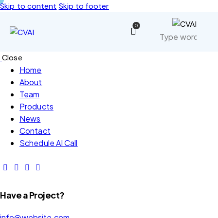
Skip to content
Skip to footer
0
Close
Home
About
Team
Products
News
Contact
Schedule AI Call
Have a Project?
info@website.com